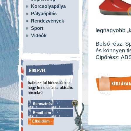
Korcsolyapálya
Pályaépítés
Rendezvények
Sport
legnagyobb „k
Videók
Belső rész: Sp
és könnyen tis
Cipőrész: AB
HÍRLEVÉL
Iratkozz fel hírlevelünkre,
hogy le ne csússz aktuális
híreinkről