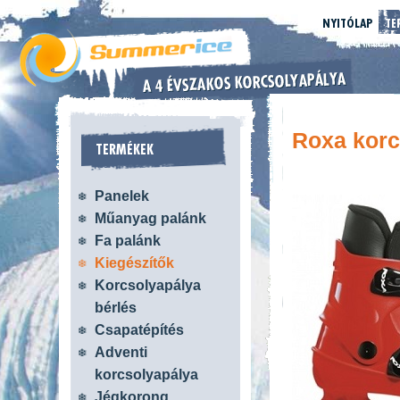
NYITÓLAP
TE
Roxa korc
TERMÉKEK
Panelek
Műanyag palánk
Fa palánk
Kiegészítők
Korcsolyapálya
bérlés
Csapatépítés
Adventi
korcsolyapálya
Jégkorong